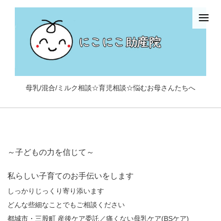
母乳/混合/ミルク相談☆育児相談☆悩むお母さんたちへ
～子どもの力を信じて～
私らしい子育てのお手伝いをします
しっかりじっくり寄り添います
どんな些細なことでもご相談ください
都城市・三股町 産後ケア委託／痛くない母乳ケア(BSケア)